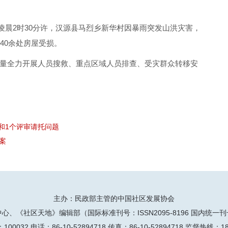
日凌晨2时30分许，汉源县马烈乡新华村因暴雨突发山洪灾害，
40余处房屋受损。
量全力开展人员搜救、重点区域人员排查、受灾群众转移安
和1个评审请托问题
案
主办：民政部主管的中国社区发展协会
、《社区天地》编辑部（国际标准刊号：ISSN2095-8196 国内统一刊号：
 电话：86-10-52894718 传真：86-10-52894718 监督热线：1860