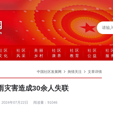
社区
社区
美丽
社区
社区
社区
社
文化
风采
乡村
康养
教育
公益
服
中国社区发展网
舆情关注
文章详情
雨灾害造成30余人失联
：
2024年07月22日
阅读量：
91046