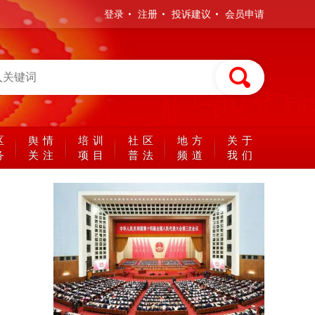
登录
注册
投诉建议
会员申请
区
舆情
培训
社区
地方
关于
务
关注
项目
普法
频道
我们