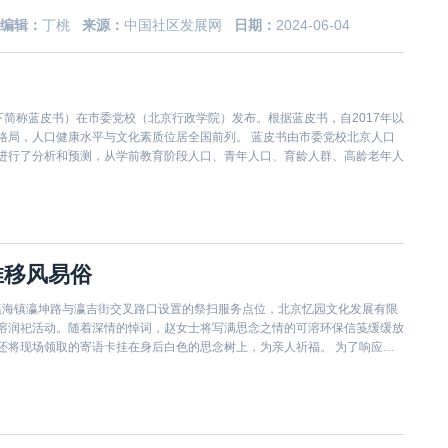
编辑：
丁桃
来源：
中国社区发展网
日期：
2024-06-04
以下简称蓝皮书）在市委党校（北京行政学院）发布。根据蓝皮书，自2017年以
格局，人口健康水平与文化素质位居全国前列。 蓝皮书由市委党校北京人口
进行了分析和预测，从学前教育阶段人口、青年人口、育龄人群、高龄老年人
推移风易俗
区瀛海镇瀛坤路与瀛吉街交叉路口设置的祭扫服务点位，北京忆园文化发展有限
溶润祀活动。随着深情的悼词，赵女士将写满思念之情的可溶环保信笺缓缓放
场领取的寄语卡挂在身后白色的思念树上，为亲人祈福。 为了响应号