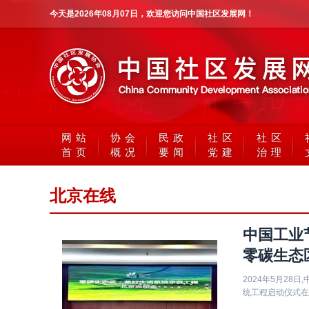
今天是
2026年08月07日
，欢迎您访问中国社区发展网！
网站
协会
民政
社区
社区
首页
概况
要闻
党建
治理
北京在线
中国工业
零碳生态
2024年5月2
统工程启动仪式在