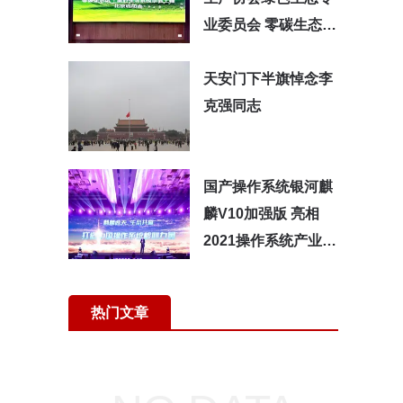
业委员会 零碳生态区
美好生活系统工程启
动仪式在京举行
天安门下半旗悼念李
克强同志
国产操作系统银河麒
麟V10加强版 亮相
2021操作系统产业峰
会 ， 实现跨越式发
展
热门文章