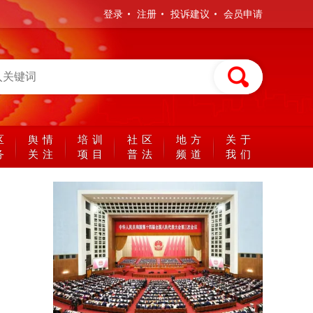
登录
注册
投诉建议
会员申请
区
舆情
培训
社区
地方
关于
务
关注
项目
普法
频道
我们