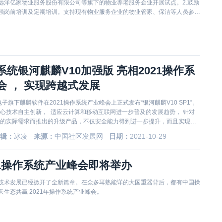
远洋亿家物业服务股份有限公司等旗下的物业养老服务企业开展试点。2.鼓励
强岗前培训及定期培训。支持现有物业服务企业的物业管家、保洁等人员参加
统银河麒麟V10加强版 亮相2021操作系
会 ， 实现跨越式发展
电子旗下麒麟软件在2021操作系统产业峰会上正式发布“银河麒麟V10 SP1”。
心技术自主创新， 适应云计算和移动互联网进一步普及的发展趋势， 针对
的实际需求而推出的升级产品，不仅安全能力得到进一步提升，而且实现融
达到了中国操作系统的全新高度。
辑：
冰凌
来源：
中国社区发展网
日期：
2021-10-29
1操作系统产业峰会即将举办
技术发展已经掀开了全新篇章。在众多耳熟能详的大国重器背后，都有中国操
生态共赢 2021年操作系统产业峰会。