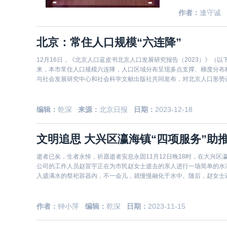
作者：
逢守诚
北京：常住人口规模“六连降”
12月16日，《北京人口蓝皮书北京人口发展研究报告（2023）》（
来，本市常住人口规模六连降，人口区域分布呈现多点支撑、梯度分布
与社会发展研究中心和社会科学文献出版社共同发布，对北京人口形势
编辑：
乾深
来源：
北京日报
日期：
2023-12-18
文明追思 大兴区瀛海镇“四项服务”助
逝者已矣，生者永悼，祈愿逝者安息永固11月12日晚18时，在大兴
公司的工作人员赵宣宇正在为市民赵女士逝去的亲人进行一场简单的水
入盛满水的祭祀容器内，不一会儿，就慢慢融化于水中。随后，赵女士还将现
召，
作者：
钟小萍
编辑：
乾深
日期：
2023-11-15