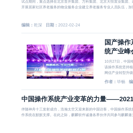
试点期间，重点选择在北京首开集团、万科集团、北京天恒置业集团、
开展居家社区养老服务的物业服务企业建立养老服务专业人员队伍，加
养老
编辑：
乾深
日期：
2022-02-24
国产操作系
统产业峰
10月27日，中国
该操作系统坚持核
网信产业转型升级
入移动等新特性，
作者：
毕畅
编
中国操作系统产业变革的力量——202
伴随神舟十三发射成功，浩瀚太空又迎来新的中国访客，中国操作系统
作系统在默默支撑。在此之际，麒麟软件诚邀各界伙伴共同参与麒麟遨天