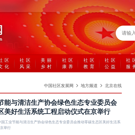
社区
社区
美丽
社区
社区
社区
社
文化
风采
乡村
康养
教育
公益
服
中国社区发展网
地方频道
北京在线
节能与清洁生产协会绿色生态专业委员会
区美好生活系统工程启动仪式在京举行
8日,中国工业节能与清洁生产协会绿色生态专业委员会推动零碳生态区美好生活系
京举行