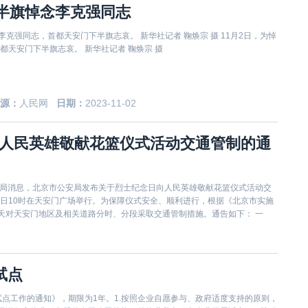
半旗悼念李克强同志
克强同志，首都天安门下半旗志哀。 新华社记者 鞠焕宗 摄 11月2日，为悼
都天安门下半旗志哀。 新华社记者 鞠焕宗 摄
源：
人民网
日期：
2023-11-02
向人民英雄敬献花篮仪式活动交通管制的通
交管局消息，北京市公安局发布关于烈士纪念日向人民英雄敬献花篮仪式活动交
30日10时在天安门广场举行。为保障仪式安全、顺利进行，根据《北京市实施
天对天安门地区及相关道路分时、分段采取交通管制措施。通告如下： 一
试点
点工作的通知》，期限为1年。1.按照企业自愿参与、政府适度支持的原则，