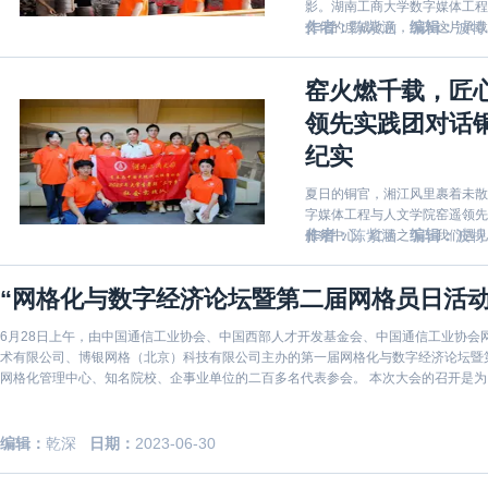
影。湖南工商大学数字媒体工程
作者：
陈紫涵
编辑：
波特
文化的虔诚敬意，深入这片承载
他们以脚步丈量文明深度，以心
址间，展开了一场跨越千年的深
窑火燃千载，匠
领先实践团对话
纪实
夏日的铜官，湘江风里裹着未散
字媒体工程与人文学院窑遥领先
作者：
陈紫涵
编辑：
波特
服务中心。红墙之下，我们遇见
艺）代表性传承人刘志广大师。
“网格化与数字经济论坛暨第二届网格员日活动
6月28日上午，由中国通信工业协会、中国西部人才开发基金会、中国通信工业协会
术有限公司、博银网格（北京）科技有限公司主办的第一届网格化与数字经济论坛暨
网格化管理中心、知名院校、企事业单位的二百多名代表参会。 本次大会的召开是为了贯彻落实中共中央、国务院印发的《数字中国建设整体布局
规划》
编辑：
乾深
日期：
2023-06-30