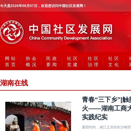
今天是
2026年08月07日
，欢迎您访问中国社区发展网！
网站
协会
民政
社区
社区
社区
首页
概况
要闻
党建
治理
文化
湖南在线
青春“三下乡”|
火——湖南工商
实践纪实
夏阳灼灼，湘江之滨的长沙铜官