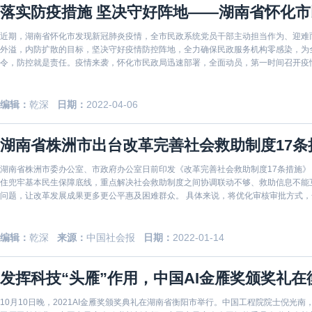
落实防疫措施 坚决守好阵地——湖南省怀化
近期，湖南省怀化市发现新冠肺炎疫情，全市民政系统党员干部主动担当作为、迎难
外溢，内防扩散的目标，坚决守好疫情防控阵地，全力确保民政服务机构零感染，为全
令，防控就是责任。疫情来袭，怀化市民政局迅速部署，全面动员，第一时间召开疫
设行业防
编辑：
乾深
日期：
2022-04-06
湖南省株洲市出台改革完善社会救助制度17条
湖南省株洲市委办公室、市政府办公室日前印发《改革完善社会救助制度17条措施
住兜牢基本民生保障底线，重点解决社会救助制度之间协调联动不够、救助信息不能
问题，让改革发展成果更多更公平惠及困难群众。 具体来说，将优化审核审批方式
准之间的实
编辑：
乾深
来源：
中国社会报
日期：
2022-01-14
发挥科技“头雁”作用，中国AI金雁奖颁奖礼在
10月10日晚，2021AI金雁奖颁奖典礼在湖南省衡阳市举行。中国工程院院士倪