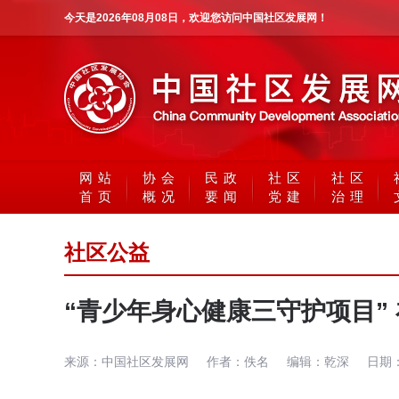
今天是
2026年08月08日
，欢迎您访问中国社区发展网！
网站
协会
民政
社区
社区
首页
概况
要闻
党建
治理
社区公益
“青少年身心健康三守护项目”
来源：
中国社区发展网
作者：
佚名
编辑：
乾深
日期