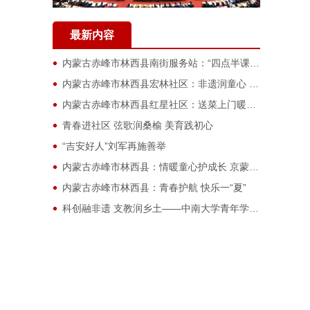
最新内容
内蒙古赤峰市林西县南街服务站：“四点半课堂”变身暑期好“趣”处
内蒙古赤峰市林西县宏林社区：非遗润童心 游戏伴成长
内蒙古赤峰市林西县红星社区：送菜上门暖人心 细微之处见真情
青春进社区 弦歌润桑榆 美育践初心
“吉安好人”刘军再施善举
内蒙古赤峰市林西县：情暖童心护成长 京蒙协作筑未来
内蒙古赤峰市林西县：青春护航 快乐一“夏”
科创融非遗 支教润乡土——中南大学青年学子赴江华开展三下乡实践活动
合肥小红帽公益中心联合肥四十六中开展夏日文明实践志愿服务
赣青三下乡｜江西电力职业技术学院动力工程学院：防暑防蚊送清凉，入户走访护安康