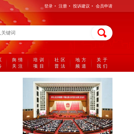
登录
注册
投诉建议
会员申请
区
舆情
培训
社区
地方
关于
务
关注
项目
普法
频道
我们