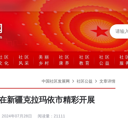
社区
社区
美丽
社区
社区
社区
社
文化
风采
乡村
康养
教育
公益
服
中国社区发展网
社区公益
文章详情
 在新疆克拉玛依市精彩开展
：
2024年07月28日
阅读量：
21111