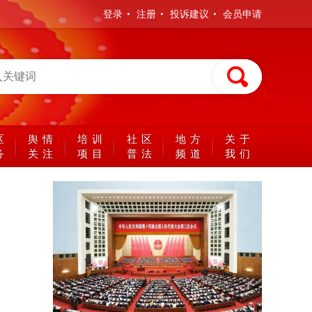
登录
注册
投诉建议
会员申请
区
舆情
培训
社区
地方
关于
务
关注
项目
普法
频道
我们