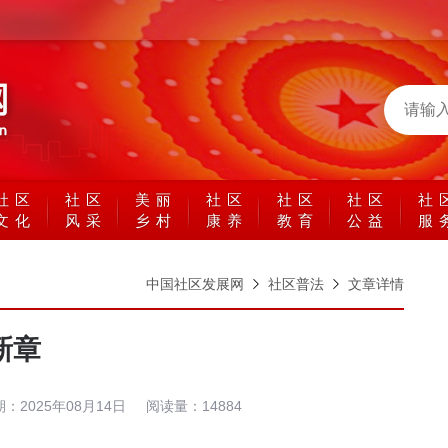
社区
社区
美丽
社区
社区
社区
社
文化
风采
乡村
康养
教育
公益
服
中国社区发展网
社区普法
文章详情
新章
期：
2025年08月14日
阅读量：
14884