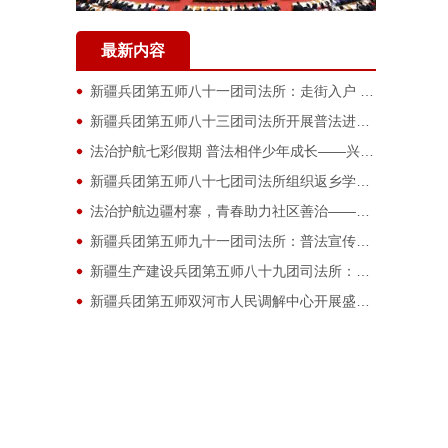
最新内容
新疆兵团第五师八十一团司法所：走街入户 进店宣讲 田间释法
新疆兵团第五师八十三团司法所开展普法进集市宣讲活动
法治护航七彩假期 普法相伴少年成长——兴庆区团委法治辅导员走进宝南社区开展青少年法治宣讲
新疆兵团第五师八十七团司法所组织返乡学子开展送法进商铺宣传活动
法治护航边疆村寨，青春助力社区善治——西南政法大学刑事侦查学院赴司莫拉佤族村纪实
新疆兵团第五师九十一团司法所：普法宣传赶大集 青春力量润民心
新疆生产建设兵团第五师八十九团司法所：用心用情办实事 司法护老守安康
新疆兵团第五师双河市人民调解中心开展盛夏普法润人心宣传活动
新疆兵团第五师九十团司法所开展暑期普法护航青春成长
赣青三下乡｜江西电力职业技术学院动力工程学院：电力赋能护童安，美育润心暖乡情