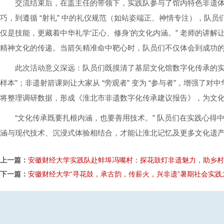
交流结束后，在盖主任的带领下，实践队参与了馆内特色非遗体
巧，到遵循 “射礼” 中的礼仪规范（如站姿端正、神情专注），队
仅是技能，更藏着中华礼学‘正心、修身’的文化内涵。” 老师的讲
精神文化的传递。当箭矢精准命中靶心时，队员们不仅体会到成功的喜
此次活动意义深远：队员们既摸清了基层文化馆数字化传承的实
样本”；非遗射箭课则让大家从 “旁观者” 变为 “参与者”，增强了
将整理调研数据，形成《淮北市非遗数字化传承建议报告》，为文
“文化传承既要扎根内涵，也要善用技术。” 队员们在实践心得
涵与现代技术、沉浸式体验相结合，才能让淮北记忆及更多文化遗产摆
上一篇：
安徽财经大学实践队赴蚌埠冯嘴村：探花鼓灯非遗魅力，助乡村
下一篇：
安徽财经大学“寻花鼓，承古韵，传薪火，兴非遗”暑期社会实