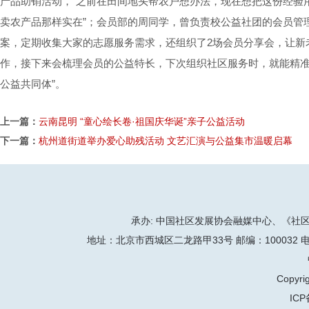
产品助销活动，“之前在田间地头帮农户想办法，现在想把这份经验
卖农产品那样实在”；会员部的周同学，曾负责校公益社团的会员管
案，定期收集大家的志愿服务需求，还组织了2场会员分享会，让新
作，接下来会梳理会员的公益特长，下次组织社区服务时，就能精
公益共同体”。
上一篇：
云南昆明 “童心绘长卷·祖国庆华诞”亲子公益活动
下一篇：
杭州道街道举办爱心助残活动 文艺汇演与公益集市温暖启幕
承办: 中国社区发展协会融媒中心、《社区天地
地址：北京市西城区二龙路甲33号 邮编：100032 电话：86-
Copyrig
ICP