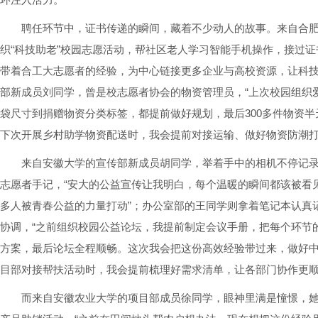
聘任环节中，证书传递的瞬间，藏着不少动人的故事。来自合
织“科技助老”校园志愿活动，帮社区老人学习智能手机操作，接过证
带着合工大志愿者的经验，为中心链接更多企业与高校资源，让科技
部新成员刘同学，曾是校志愿者协会的物资管理员，“上次校园组织
袋尺寸到捐赠物资分类标签，都提前做好规划，最后300多件物资半
下次开展乡村助学物资配送时，我会提前对接运输、做好物资防潮打
来自安徽大学的宣传部新成员胡同学，举着手中的相机不停记录
志愿者手记，“安大的公益宣传让我明白，每个温暖的瞬间都该被看
多人被青春公益的力量打动”；办公室部的王同学则拿着笔记本认真
协调，“之前组织校园公益论坛，我提前制定会议手册，把每个环节
方案，最后论坛全程顺畅。这次我会把这份高效经验带过来，做好
目部对接帮扶活动时，我会提前梳理好需求清单，让各部门协作更顺
而来自安徽农业大学的项目部成员徐同学，眼神里满是憧憬，她