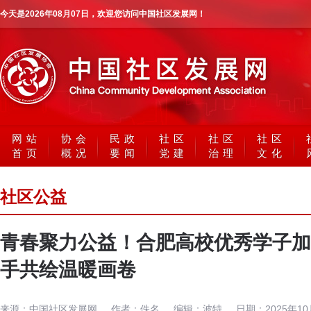
今天是
2026年08月07日
，欢迎您访问中国社区发展网！
网站
协会
民政
社区
社区
社区
首页
概况
要闻
党建
治理
文化
社区公益
青春聚力公益！合肥高校优秀学子加
手共绘温暖画卷
来源：
中国社区发展网
作者：
佚名
编辑：
波特
日期：
2025年1