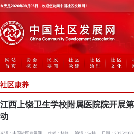
今天是
2026年08月06日
，欢迎您访问中国社区发展网！
网站
协会
民政
社区
社区
社区
首页
概况
要闻
党建
治理
文化
社区康养
江西上饶卫生学校附属医院院开展第
动
来源：
中国社区发展网
作者：
林峰
编辑：
波特
日期：
2025年0