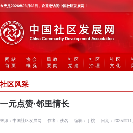
今天是
2026年08月08日
，欢迎您访问中国社区发展网！
网站
协会
民政
社区
社区
社区
首页
概况
要闻
党建
治理
文化
社区风采
一元点赞·邻里情长
来源：
中国社区发展网
作者：
佚名
编辑：
丁桃
日期：
2025年1