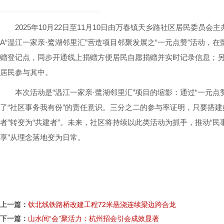
2025年10月22日至11月10日由万春镇天乡路社区居民委员
A“温江一家亲·鹭湖邻里汇”营造项目邻聚发展之“一元点赞”活动，
赠登记点，同步开通线上捐赠方便居民自愿捐赠并实时记录信息；另
居民参与其中。
本次活动是“温江一家亲·鹭湖邻里汇”项目的缩影：通过“一元
了“社区事务我有份”的责任意识。三分之二的参与率证明，只要搭建
者”转变为“共建者”。未来，社区将持续以此类活动为抓手，推动“民
享”从理念落地变为日常。
上一篇：
钦北线铁路桥改建工程72米悬浇连续梁边跨合龙
下一篇：
山水间“会”聚活力：杭州招会引会成效显著